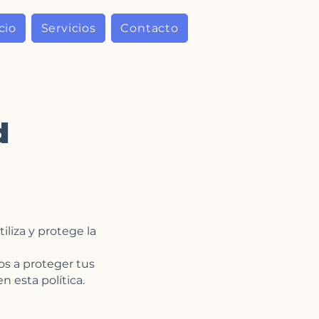
cio
Servicios
Contacto
d
iliza y protege la
s a proteger tus
n esta política.