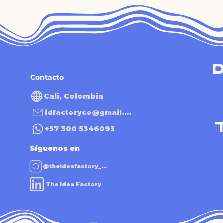
Contacto
Cali, Colombia
idfactoryco@gmail.com
+57 300 5346093
Síguenos en
@theideafactory_co
The Idea Factory